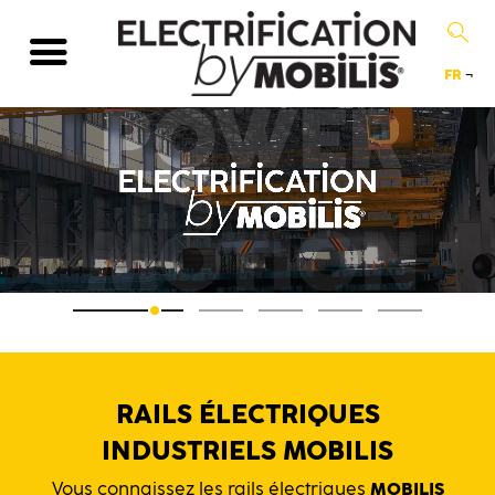
FR
¬
RAILS ÉLECTRIQUES
INDUSTRIELS MOBILIS
Vous connaissez les rails électriques
MOBILIS