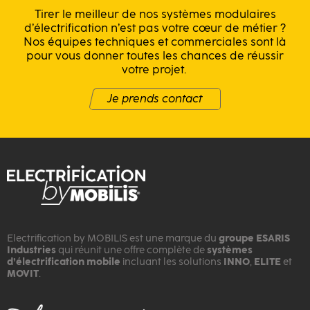
Tirer le meilleur de nos systèmes modulaires
d’électrification n’est pas votre cœur de métier ?
Nos équipes techniques et commerciales sont là
pour vous donner toutes les chances de réussir
votre projet.
Je prends contact
Electrification by MOBILIS est une marque du
groupe ESARIS
Industries
qui réunit une offre complète de
systèmes
d’électrification mobile
incluant les solutions
INNO
,
ELITE
et
MOVIT
.