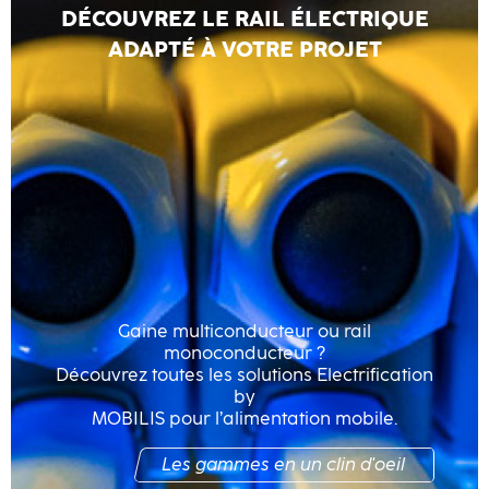
DÉCOUVREZ LE RAIL ÉLECTRIQUE
ADAPTÉ À VOTRE PROJET
Gaine multiconducteur ou rail
monoconducteur ?
Découvrez toutes les solutions Electrification
by
MOBILIS pour l’alimentation mobile.
Les gammes en un clin d'oeil