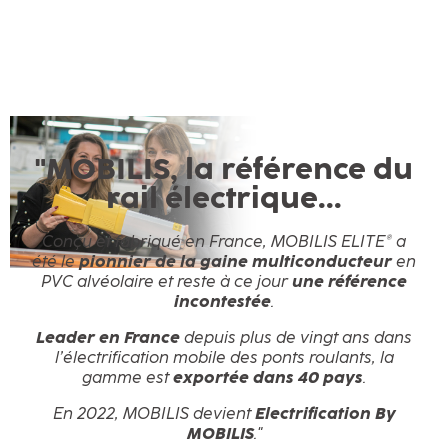
"MOBILIS, la référence du
rail électrique...
Conçu et fabriqué en France, MOBILIS ELITE® a
été le
pionnier de la gaine multiconducteur
en
PVC alvéolaire et reste à ce jour
une référence
incontestée
.
Leader en France
depuis plus de vingt ans dans
l’électrification mobile des ponts roulants, la
gamme est
exportée dans 40 pays
.
En 2022, MOBILIS devient
Electrification By
MOBILIS
."