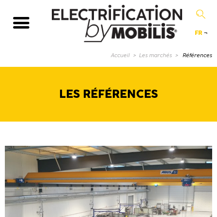
FR
¬
Page courant
Accueil
Les marchés
Références
LES RÉFÉRENCES