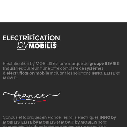
Electrification by MOBILIS est une marque du
groupe ESARIS
Industries
qui réunit une offre complète de
systèmes
d’électrification mobile
incluant les solutions
INNO
,
ELITE
et
MOVIT
.
Conçus et fabriqués en France, les rails électriques
INNO by
MOBILIS
,
ELITE by MOBILIS
et
MOVIT by MOBILIS
sont