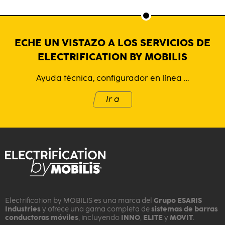
ECHE UN VISTAZO A LOS SERVICIOS DE
ELECTRIFICATION BY MOBILIS
Ayuda técnica, configurador en línea …
Ir a
Electrification by MOBILIS es una marca del
Grupo ESARIS
Industries
y ofrece una gama completa de
sistemas de barras
conductoras móviles
, incluyendo
INNO
,
ELITE
y
MOVIT
.