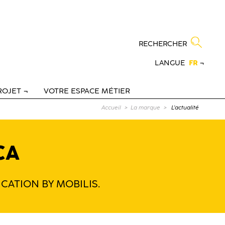
RECHERCHER
LANGUE
FR
¬
ROJET
VOTRE ESPACE MÉTIER
Page courante :
Accueil
La marque
L'actualité
CA
FICATION BY MOBILIS.