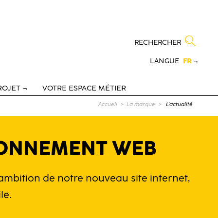
RECHERCHER
LANGUE
FR
¬
ROJET
VOTRE ESPACE MÉTIER
Page courante :
Accueil
La marque
L'actualité
RONNEMENT WEB
l'ambition de notre nouveau site internet,
le.