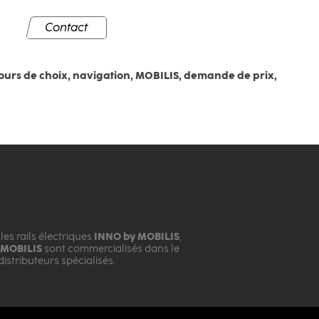
Contact
rcours de choix, navigation, MOBILIS, demande de prix,
les rails électriques
INNO by MOBILIS
,
 MOBILIS
sont commercialisés dans le
istributeurs spécialisés.