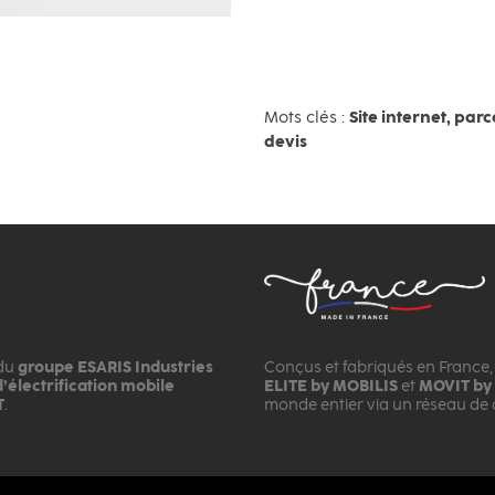
Mots clés :
Site internet, pa
devis
 du
groupe ESARIS Industries
Conçus et fabriqués en France, 
’électrification mobile
ELITE by MOBILIS
et
MOVIT by
T
.
monde entier via un réseau de d