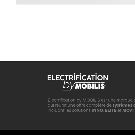
Electrification by MOBILIS est une marque
qui réunit une offre complète de
systèmes d
incluant les solutions
INNO
,
ELITE
et
MOVI