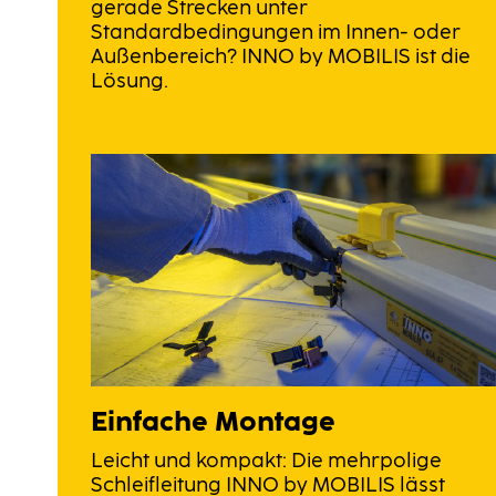
gerade Strecken unter
Standardbedingungen im Innen- oder
Außenbereich? INNO by MOBILIS ist die
Lösung.
Einfache Montage
Leicht und kompakt: Die mehrpolige
Schleifleitung INNO by MOBILIS lässt