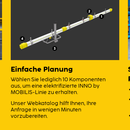
Einfache Planung
Wählen Sie lediglich 10 Komponenten
aus, um eine elektrifizierte INNO by
MOBILIS-Linie zu erhalten.
Unser Webkatalog hilft Ihnen, Ihre
Anfrage in wenigen Minuten
vorzubereiten.