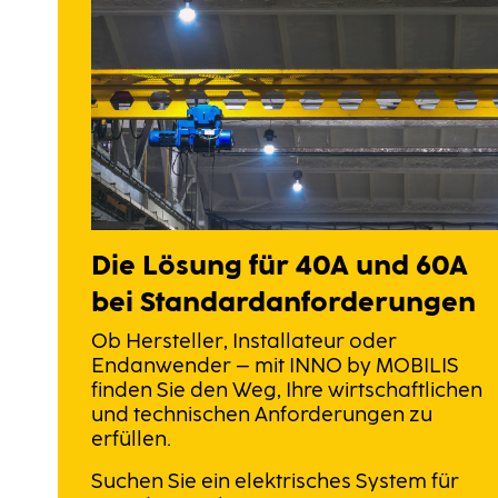
Die Lösung für 40A und 60A
bei Standardanforderungen
Ob Hersteller, Installateur oder
Endanwender – mit INNO by MOBILIS
finden Sie den Weg, Ihre wirtschaftlichen
und technischen Anforderungen zu
erfüllen.
Suchen Sie ein elektrisches System für