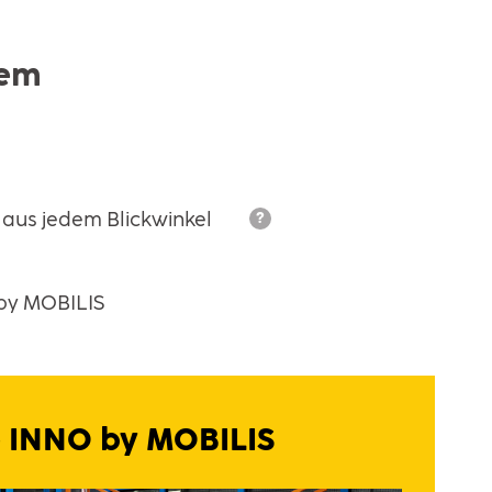
tem
 aus jedem Blickwinkel
?
 by MOBILIS
e INNO by MOBILIS