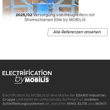
2025/02
Versorgung von Heugreifern mit
Stromschienen Elite by MOBILIS
Alle Referenzen ansehen
Electrification by MOBILIS ist eine Marke der
ESARIS Industries
Gruppe
und bietet ein umfassendes Sortiment an
mobilen
Schleifleitungssystemen
an, darunter
INNO
,
ELITE
und
MOVIT
.